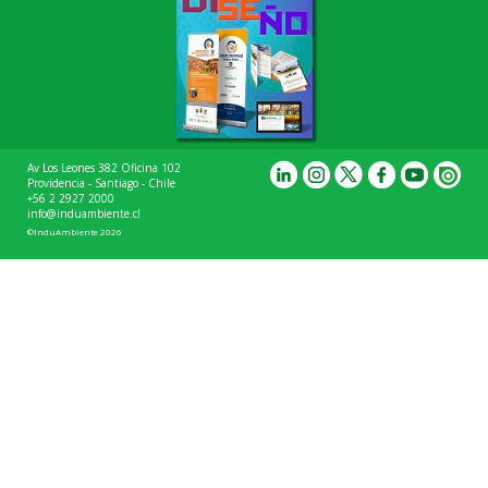
Av Los Leones 382 Oficina 102
Providencia - Santiago - Chile
+56 2 2927 2000
info@induambiente.cl
©InduAmbiente 2026