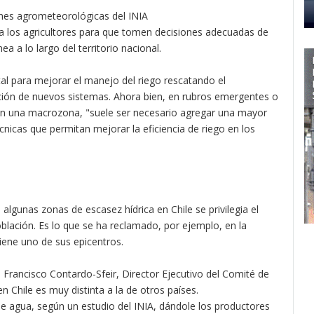
ones agrometeorológicas del INIA
o a los agricultores para que tomen decisiones adecuadas de
a a lo largo del territorio nacional.
tal para mejorar el manejo del riego rescatando el
ción de nuevos sistemas. Ahora bien, en rubros emergentes o
 en una macrozona, "suele ser necesario agregar una mayor
nicas que permitan mejorar la eficiencia de riego en los
algunas zonas de escasez hídrica en Chile se privilegia el
oblación. Es lo que se ha reclamado, por ejemplo, en la
iene uno de sus epicentros.
Francisco Contardo-Sfeir, Director Ejecutivo del Comité de
en Chile es muy distinta a la de otros países.
s de agua, según un estudio del INIA, dándole los productores