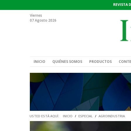
REVISTA 
Viernes
07 Agosto 2026
INICIO
QUIÉNES SOMOS
PRODUCTOS
CONT
USTED ESTÁ AQUÍ:
INICIO
/
ESPECIAL
/
AGROINDUSTRIA