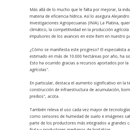
Más allá de lo mucho que le falta por mejorar, la indus
materia de eficiencia hídrica. Así lo asegura Alejandr
Investigaciones Agropecuarias (INIA) La Platina, quie
climático, la competitividad en la producción agrícol
impulsores de los avances en este ítem en nuestro pa
¿Cómo se manifiesta este progreso? El especialista afi
estimado en más de 10.000 hectáreas por año, ha sido
Esto ha ocurrido gracias a recursos aportados por la
agrícolas".
En particular, destaca el aumento significativo en la tec
construcción de infraestructura de acumulación, bomb
predios", acota.
También releva el uso cada vez mayor de tecnologías
como sensores de humedad de suelo e imágenes sateli
parte de los productores más integrados a grandes c
fruta y productores medianos de hortalizas.