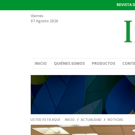
REVISTA 
Viernes
07 Agosto 2026
INICIO
QUIÉNES SOMOS
PRODUCTOS
CONT
USTED ESTÁ AQUÍ:
INICIO
/
ACTUALIDAD
/
NOTICIAS