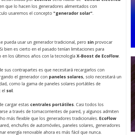
 en que lo hacen los generadores alimentados con
tículo usaremos el concepto
"generador solar"
.
se pueda usar un generador tradicional, pero
sin
provocar
 Si bien es cierto en el pasado tenían limitaciones para
o en los últimos años con la tecnología
X-Boost de EcoFlow
.
e sus contrapartes es que necesitará recargarlos con
cargando el generador con
paneles solares
, solo necesitará un
dad, como la gama de paneles solares portátiles de
: el
sol
.
de cargar estas
centrales portátiles
. Casi todos los
arse a través de tomacorrientes de pared, y algunos admiten
ho más flexible que los generadores tradicionales.
EcoFlow
pared, enchufes de automóviles, paneles solares, generadores
enar energía renovable ahora es más fácil que nunca.