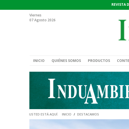
REVISTA 
Viernes
07 Agosto 2026
INICIO
QUIÉNES SOMOS
PRODUCTOS
CONT
USTED ESTÁ AQUÍ:
INICIO
/
DESTACAMOS