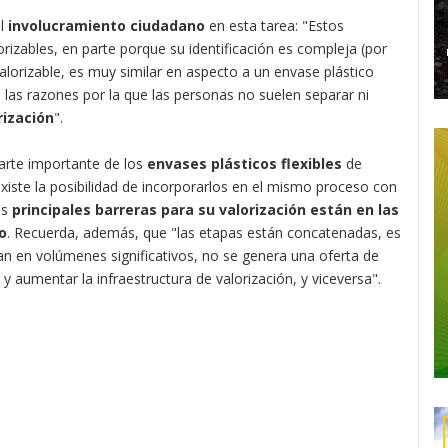
el
involucramiento ciudadano
en esta tarea: "Estos
izables, en parte porque su identificación es compleja (por
valorizable, es muy similar en aspecto a un envase plástico
de las razones por la que las personas no suelen separar ni
rización
".
parte importante de los
envases plásticos flexibles
de
existe la posibilidad de incorporarlos en el mismo proceso con
as
principales barreras para su valorización están en las
o
. Recuerda, además, que "las etapas están concatenadas, es
ctan en volúmenes significativos, no se genera una oferta de
 y aumentar la infraestructura de valorización, y viceversa".