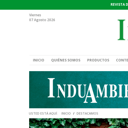
REVISTA 
Viernes
07 Agosto 2026
INICIO
QUIÉNES SOMOS
PRODUCTOS
CONT
USTED ESTÁ AQUÍ:
INICIO
/
DESTACAMOS