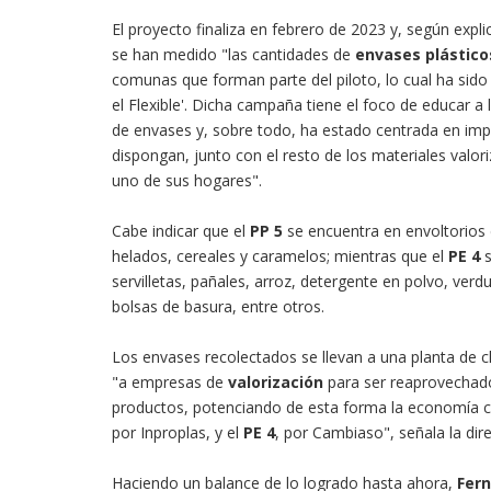
El proyecto finaliza en febrero de 2023 y, según expl
se han medido "las cantidades de
envases plásticos
comunas que forman parte del piloto, lo cual ha sid
el Flexible'. Dicha campaña tiene el foco de educar a
de envases y, sobre todo, ha estado centrada en imp
dispongan, junto con el resto de los materiales valor
uno de sus hogares".
Cabe indicar que el
PP 5
se encuentra en envoltorios 
helados, cereales y caramelos; mientras que el
PE 4
s
servilletas, pañales, arroz, detergente en polvo, ver
bolsas de basura, entre otros.
Los envases recolectados se llevan a una planta de c
"a empresas de
valorización
para ser reaprovechado
productos, potenciando de esta forma la economía ci
por Inproplas, y el
PE 4
, por Cambiaso", señala la dir
Haciendo un balance de lo logrado hasta ahora,
Fern