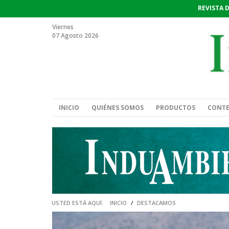
REVISTA 
Viernes
07 Agosto 2026
INICIO
QUIÉNES SOMOS
PRODUCTOS
CONT
USTED ESTÁ AQUÍ:
INICIO
/
DESTACAMOS