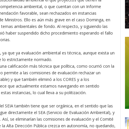
 competencia ambiental, o que cuentan con un Informe
mendación favorable, sean rechazados en instancias
de Ministros. Ello es aún más grave en el caso Dominga, en
os temas ambientales de fondo. Al respecto, y siguiendo las
ebió haber suspendido dicho procedimiento esperando el fallo
orias.
, ya que ya evaluación ambiental es técnica, aunque exista un
de lo estrictamente normado.
una calificación más técnica que política, como ocurrió con la
l no permite a las comisiones de evaluación rechazar un
ble) y que también eliminó a los CORES y a los
rece que actualmente estamos navegando en sentido
tas instancias, lo cual lleva a su politización.
 del SEIA también tiene que ser orgánica, en el sentido que las
rgue directamente el SEA (Servicio de Evaluación Ambiental), y
 Así, se eliminarían las comisiones de evaluación y el Comité
de la Alta Dirección Pública crezca en autonomía, no quedando,