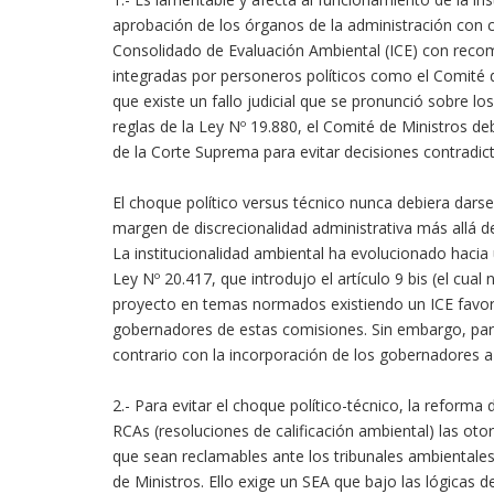
aprobación de los órganos de la administración con
Consolidado de Evaluación Ambiental (ICE) con reco
integradas por personeros políticos como el Comité 
que existe un fallo judicial que se pronunció sobre l
reglas de la Ley Nº 19.880, el Comité de Ministros d
de la Corte Suprema para evitar decisiones contradict
El choque político versus técnico nunca debiera darse
margen de discrecionalidad administrativa más allá 
La institucionalidad ambiental ha evolucionado hacia 
Ley Nº 20.417, que introdujo el artículo 9 bis (el cua
proyecto en temas normados existiendo un ICE favora
gobernadores de estas comisiones. Sin embargo, pa
contrario con la incorporación de los gobernadores a es
2.- Para evitar el choque político-técnico, la reforma
RCAs (resoluciones de calificación ambiental) las oto
que sean reclamables ante los tribunales ambientales.
de Ministros. Ello exige un SEA que bajo las lógicas 