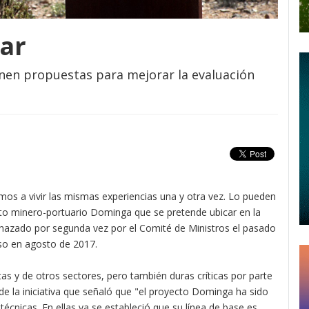
ar
onen propuestas para mejorar la evaluación
emos a vivir las mismas experiencias una y otra vez. Lo pueden
cto minero-portuario Dominga que se pretende ubicar en la
azado por segunda vez por el Comité de Ministros el pasado
rso en agosto de 2017.
tas y de otros sectores, pero también duras críticas por parte
 de la iniciativa que señaló que "el proyecto Dominga ha sido
écnicas. En ellas ya se estableció que su línea de base es