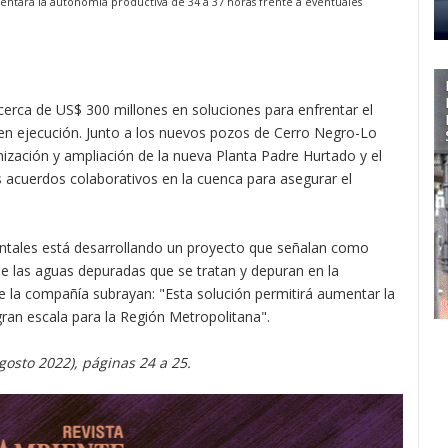
entará la autonomía productiva de 34 a 37 horas frente a eventuales
cerca de US$ 300 millones en soluciones para enfrentar el
 en ejecución. Junto a los nuevos pozos de Cerro Negro-Lo
zación y ampliación de la nueva Planta Padre Hurtado y el
 acuerdos colaborativos en la cuenca para asegurar el
ntales está desarrollando un proyecto que señalan como
 de las aguas depuradas que se tratan y depuran en la
 la compañía subrayan: "Esta solución permitirá aumentar la
 gran escala para la Región Metropolitana".
agosto 2022), páginas 24 a 25.