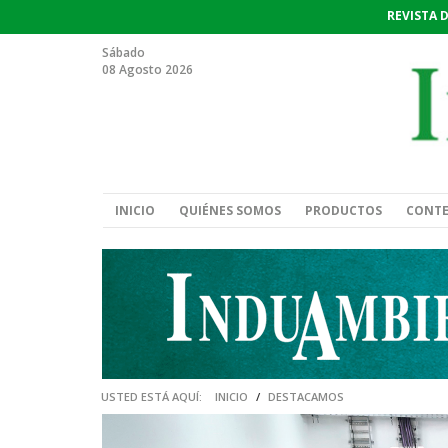
REVISTA 
Sábado
08 Agosto 2026
INICIO
QUIÉNES SOMOS
PRODUCTOS
CONT
USTED ESTÁ AQUÍ:
INICIO
/
DESTACAMOS