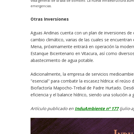
Vista general de la sala de bombeo. La nueva infraestructura aum
emergencias.
Otras Inversiones
Aguas Andinas cuenta con un plan de inversiones de 
cambio climático, varias de las cuales se encuentran
Mena, próximamente entrará en operación la moderni
Estanque Bicentenario en Vitacura, así como diversos
abastecimiento de agua potable.
Adicionalmente, la empresa de servicios medioambie
"esencial" para combatir la escasez hídrica: el reúso
Biofactoría Mapocho-Trebal de Padre Hurtado. Desde
eficiencia y el balance hídrico, siendo una solución a
Artículo publicado en
InduAmbiente nº 177
(julio-