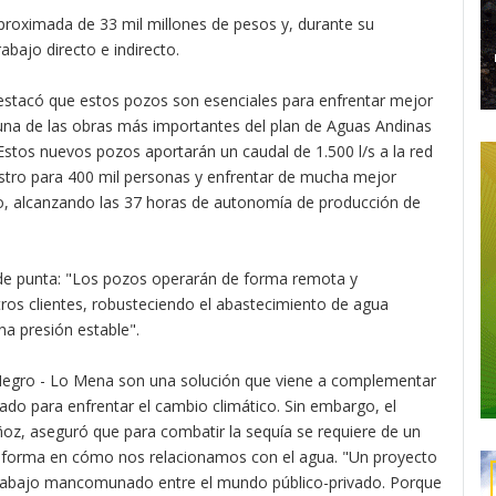
aproximada de 33 mil millones de pesos y, durante su
bajo directo e indirecto.
estacó que estos pozos son esenciales para enfrentar mejor
una de las obras más importantes del plan de Aguas Andinas
Estos nuevos pozos aportarán un caudal de 1.500 l/s a la red
istro para 400 mil personas y enfrentar de mucha mejor
o, alcanzando las 37 horas de autonomía de producción de
 de punta: "Los pozos operarán de forma remota y
ros clientes, robusteciendo el abastecimiento de agua
na presión estable".
Negro - Lo Mena son una solución que viene a complementar
do para enfrentar el cambio climático. Sin embargo, el
ñoz, aseguró que para combatir la sequía se requiere de un
 forma en cómo nos relacionamos con el agua. "Un proyecto
 trabajo mancomunado entre el mundo público-privado. Porque