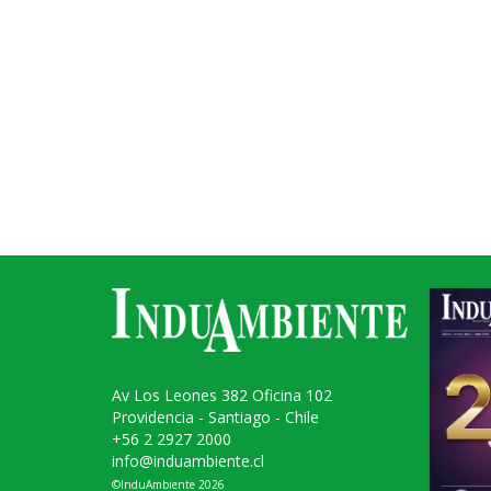
Av Los Leones 382 Oficina 102
Providencia - Santiago - Chile
+56 2 2927 2000
info@induambiente.cl
©InduAmbiente 2026