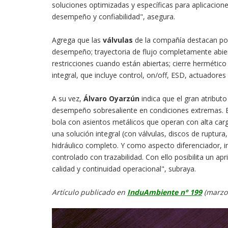
soluciones optimizadas y específicas para aplicacion
desempeño y confiabilidad", asegura.
Agrega que las
válvulas
de la compañía destacan por
desempeño; trayectoria de flujo completamente abier
restricciones cuando están abiertas; cierre hermético
integral, que incluye control, on/off, ESD, actuadores
A su vez,
Álvaro Oyarzún
indica que el gran atributo
desempeño sobresaliente en condiciones extremas. Est
bola con asientos metálicos que operan con alta carg
una solución integral (con válvulas, discos de rupt
hidráulico completo. Y como aspecto diferenciador, 
controlado con trazabilidad. Con ello posibilita un ap
calidad y continuidad operacional", subraya.
Artículo publicado en
InduAmbiente n° 199
(marzo-