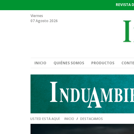
REVISTA 
Viernes
07 Agosto 2026
INICIO
QUIÉNES SOMOS
PRODUCTOS
CONT
USTED ESTÁ AQUÍ:
INICIO
/
DESTACAMOS