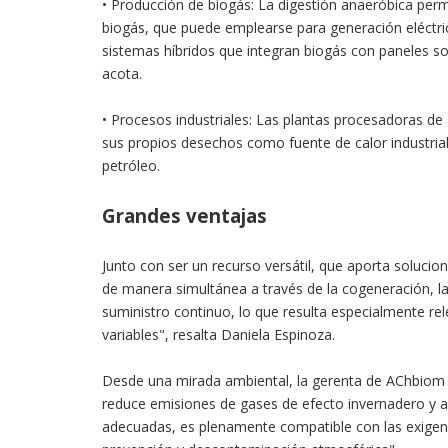
• Producción de biogás: La digestión anaeróbica perm
biogás, que puede emplearse para generación eléctric
sistemas híbridos que integran biogás con paneles s
acota.
• Procesos industriales: Las plantas procesadoras de
sus propios desechos como fuente de calor industria
petróleo.
Grandes ventajas
Junto con ser un recurso versátil, que aporta solucio
de manera simultánea a través de la cogeneración, l
suministro continuo, lo que resulta especialmente r
variables", resalta Daniela Espinoza.
Desde una mirada ambiental, la gerenta de AChbiom 
reduce emisiones de gases de efecto invernadero y ap
adecuadas, es plenamente compatible con las exigenc