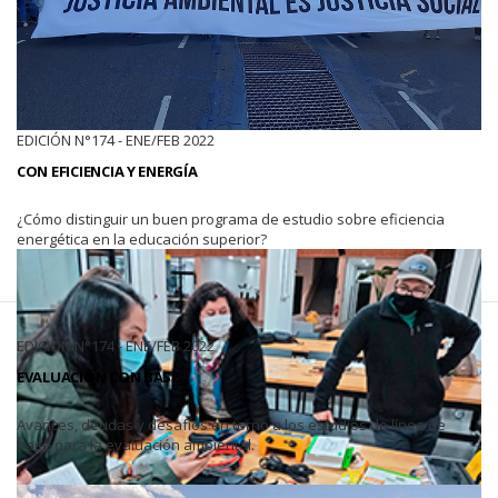
EDICIÓN N°174 - ENE/FEB 2022
CON EFICIENCIA Y ENERGÍA
¿Cómo distinguir un buen programa de estudio sobre eficiencia
energética en la educación superior?
EDICIÓN N°174 - ENE/FEB 2022
EVALUACIÓN CON BASE
Avances, deudas y desafíos en torno a los estudios de línea de
base para la evaluación ambiental.