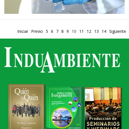
Iniciar
Previo
5
6
7
8
9
10
11
12
13
14
Siguiente