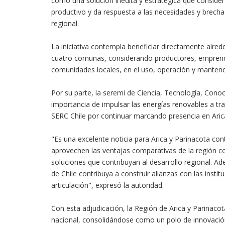
como una solución inédita y estratégica que consider
productivo y da respuesta a las necesidades y brechas
regional.
La iniciativa contempla beneficiar directamente alred
cuatro comunas, considerando productores, emprende
comunidades locales, en el uso, operación y mantenc
Por su parte, la seremi de Ciencia, Tecnología, Conoc
importancia de impulsar las energías renovables a trav
SERC Chile por continuar marcando presencia en Aric
"Es una excelente noticia para Arica y Parinacota co
aprovechen las ventajas comparativas de la región c
soluciones que contribuyan al desarrollo regional. A
de Chile contribuya a construir alianzas con las inst
articulación", expresó la autoridad.
Con esta adjudicación, la Región de Arica y Parinacot
nacional, consolidándose como un polo de innovaci