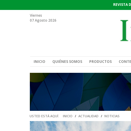
REVISTA 
Viernes
07 Agosto 2026
INICIO
QUIÉNES SOMOS
PRODUCTOS
CONT
USTED ESTÁ AQUÍ:
INICIO
/
ACTUALIDAD
/
NOTICIAS