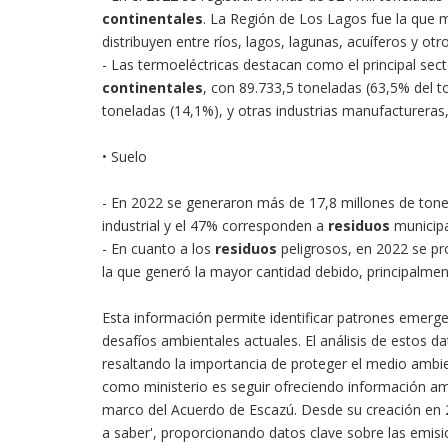
continentales
. La Región de Los Lagos fue la que m
distribuyen entre ríos, lagos, lagunas, acuíferos y otr
- Las termoeléctricas destacan como el principal sec
continentales
, con 89.733,5 toneladas (63,5% del to
toneladas (14,1%), y otras industrias manufactureras
• Suelo
- En 2022 se generaron más de 17,8 millones de ton
industrial y el 47% corresponden a
residuos
municipa
- En cuanto a los
residuos
peligrosos, en 2022 se pr
la que generó la mayor cantidad debido, principalment
Esta información permite identificar patrones emerg
desafíos ambientales actuales. El análisis de estos d
resaltando la importancia de proteger el medio ambi
como ministerio es seguir ofreciendo información ambi
marco del Acuerdo de Escazú. Desde su creación en 
a saber', proporcionando datos clave sobre las emisi