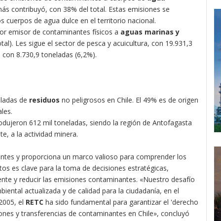
ás contribuyó, con 38% del total. Estas emisiones se
os cuerpos de agua dulce en el territorio nacional.
tor emisor de contaminantes físicos a
aguas marinas y
tal). Les sigue el sector de pesca y acuicultura, con 19.931,3
, con 8.730,9 toneladas (6,2%).
eladas de
residuos
no peligrosos en Chile. El 49% es de origen
les.
odujeron 612 mil toneladas, siendo la región de Antofagasta
e, a la actividad minera.
entes y proporciona un marco valioso para comprender los
atos es clave para la toma de decisiones estratégicas,
ente y reducir las emisiones contaminantes. «Nuestro desafío
ental actualizada y de calidad para la ciudadanía, en el
2005, el
RETC
ha sido fundamental para garantizar el 'derecho
ones y transferencias de contaminantes en Chile», concluyó