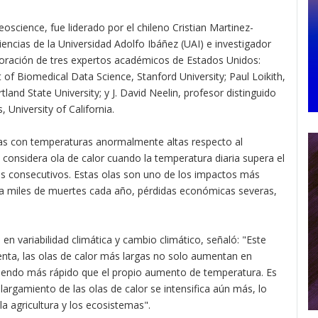
Geoscience, fue liderado por el chileno Cristian Martinez-
iencias de la Universidad Adolfo Ibáñez (UAI) e investigador
aboración de tres expertos académicos de Estados Unidos:
f Biomedical Data Science, Stanford University; Paul Loikith,
nd State University; y J. David Neelin, profesor distinguido
University of California.
ías con temperaturas anormalmente altas respecto al
 considera ola de calor cuando la temperatura diaria supera el
días consecutivos. Estas olas son uno de los impactos más
as a miles de muertes cada año, pérdidas económicas severas,
en variabilidad climática y cambio climático, señaló: "Este
enta, las olas de calor más largas no solo aumentan en
ciendo más rápido que el propio aumento de temperatura. Es
largamiento de las olas de calor se intensifica aún más, lo
a agricultura y los ecosistemas".