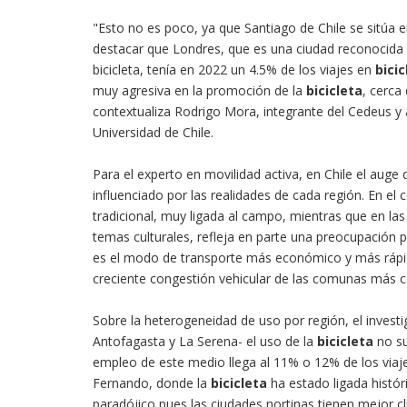
"Esto no es poco, ya que Santiago de Chile se sitúa 
destacar que Londres, que es una ciudad reconocida a
bicicleta, tenía en 2022 un 4.5% de los viajes en
bicic
muy agresiva en la promoción de la
bicicleta
, cerca
contextualiza Rodrigo Mora, integrante del Cedeus y
Universidad de Chile.
Para el experto en movilidad activa, en Chile el auge 
influenciado por las realidades de cada región. En el c
tradicional, muy ligada al campo, mientras que en l
temas culturales, refleja en parte una preocupación 
es el modo de transporte más económico y más rápido
creciente congestión vehicular de las comunas más cé
Sobre la heterogeneidad de uso por región, el investig
Antofagasta y La Serena- el uso de la
bicicleta
no su
empleo de este medio llega al 11% o 12% de los viaje
Fernando, donde la
bicicleta
ha estado ligada histór
paradójico pues las ciudades nortinas tienen mejor c