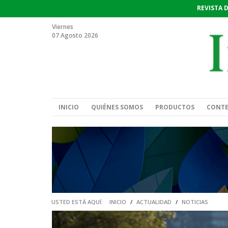
REVISTA 
Viernes
07 Agosto 2026
INICIO
QUIÉNES SOMOS
PRODUCTOS
CONT
USTED ESTÁ AQUÍ:
INICIO
/
ACTUALIDAD
/
NOTICIAS