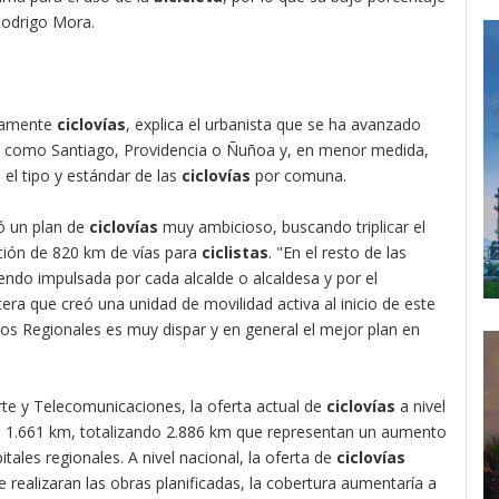
Rodrigo Mora.
icamente
ciclovías
, explica el urbanista que se ha avanzado
 como Santiago, Providencia o Ñuñoa y, en menor medida,
el tipo y estándar de las
ciclovías
por comuna.
ó un plan de
ciclovías
muy ambicioso, buscando triplicar el
cción de 820 km de vías para
ciclistas
. "En el resto de las
endo impulsada por cada alcalde o alcaldesa y por el
ra que creó una unidad de movilidad activa al inicio de este
os Regionales es muy dispar y en general el mejor plan en
rte y Telecomunicaciones, la oferta actual de
ciclovías
a nivel
os 1.661 km, totalizando 2.886 km que representan un aumento
tales regionales. A nivel nacional, la oferta de
ciclovías
e realizaran las obras planificadas, la cobertura aumentaría a