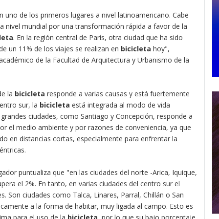
en uno de los primeros lugares a nivel latinoamericano. Cabe
 nivel mundial por una transformación rápida a favor de la
leta
. En la región central de París, otra ciudad que ha sido
 de un 11% de los viajes se realizan en
bicicleta
hoy",
 académico de la Facultad de Arquitectura y Urbanismo de la
de la
bicicleta
responde a varias causas y está fuertemente
entro sur, la
bicicleta
está integrada al modo de vida
as grandes ciudades, como Santiago y Concepción, responde a
por el medio ambiente y por razones de conveniencia, ya que
 en distancias cortas, especialmente para enfrentar la
ntricas.
ador puntualiza que "en las ciudades del norte -Arica, Iquique,
pera el 2%. En tanto, en varias ciudades del centro sur el
s. Son ciudades como Talca, Linares, Parral, Chillán o San
icamente a la forma de habitar, muy ligada al campo. Esto es
lima para el uso de la
bicicleta
, por lo que su bajo porcentaje