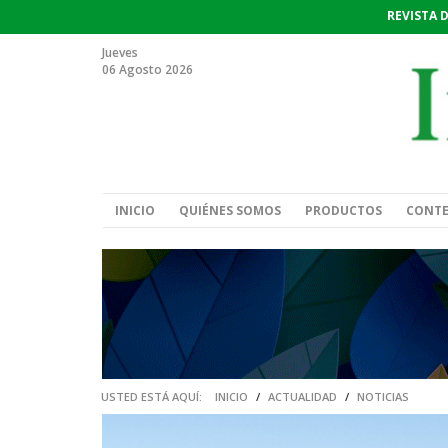
REVISTA 
Jueves
06 Agosto 2026
INICIO
QUIÉNES SOMOS
PRODUCTOS
CONT
USTED ESTÁ AQUÍ:
INICIO
/
ACTUALIDAD
/
NOTICIAS