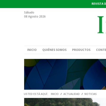
REVISTA 
Sábado
08 Agosto 2026
INICIO
QUIÉNES SOMOS
PRODUCTOS
CONT
USTED ESTÁ AQUÍ:
INICIO
/
ACTUALIDAD
/
NOTICIAS