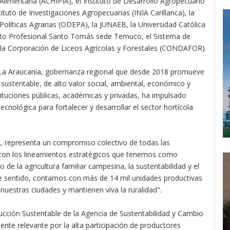
 Alimentaria (ACHIPIA), el Instituto de Desarrollo Agropecuario
tituto de Investigaciones Agropecuarias (INIA Carillanca), la
Políticas Agrarias (ODEPA), la JUNAEB, la Universidad Católica
uto Profesional Santo Tomás sede Temuco, el Sistema de
 la Corporación de Liceos Agrícolas y Forestales (CONDAFOR).
e La Araucanía, gobernanza regional que desde 2018 promueve
 sustentable, de alto valor social, ambiental, económico y
ituciones públicas, académicas y privadas, ha impulsado
cnológica para fortalecer y desarrollar el sector hortícola
APL representa un compromiso colectivo de todas las
a con los lineamientos estratégicos que tenemos como
to de la agricultura familiar campesina, la sustentabilidad y el
ese sentido, contamos con más de 14 mil unidades productivas
 nuestras ciudades y mantienen viva la ruralidad".
ducción Sustentable de la Agencia de Sustentabilidad y Cambio
nte relevante por la alta participación de productores