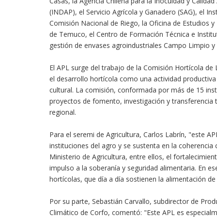
Casas, la Agencia Chilena para la Inocuidad y Calidad
(INDAP), el Servicio Agrícola y Ganadero (SAG), el Ins
Comisión Nacional de Riego, la Oficina de Estudios y 
de Temuco, el Centro de Formación Técnica e Instit
gestión de envases agroindustriales Campo Limpio y
El APL surge del trabajo de la Comisión Hortícola d
el desarrollo hortícola como una actividad productiva
cultural. La comisión, conformada por más de 15 inst
proyectos de fomento, investigación y transferencia te
regional.
Para el seremi de Agricultura, Carlos Labrín, "este 
instituciones del agro y se sustenta en la coherenci
Ministerio de Agricultura, entre ellos, el fortalecimien
impulso a la soberanía y seguridad alimentaria. En 
hortícolas, que día a día sostienen la alimentación de
Por su parte, Sebastián Carvallo, subdirector de Pro
Climático de Corfo, comentó: "Este APL es especialme