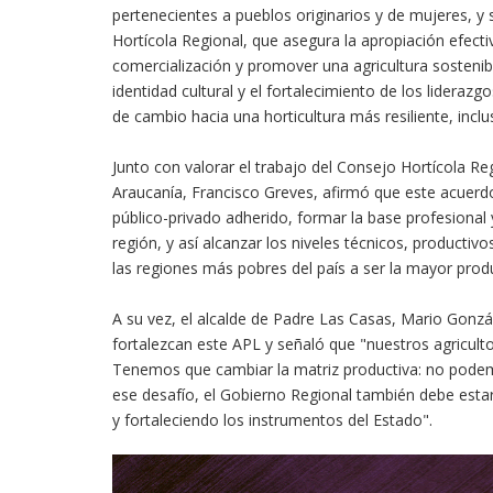
pertenecientes a pueblos originarios y de mujeres, y 
Hortícola Regional, que asegura la apropiación efecti
comercialización y promover una agricultura sostenibl
identidad cultural y el fortalecimiento de los lideraz
de cambio hacia una horticultura más resiliente, inclus
Junto con valorar el trabajo del Consejo Hortícola Re
Araucanía, Francisco Greves, afirmó que este acuerd
público-privado adherido, formar la base profesional 
región, y así alcanzar los niveles técnicos, producti
las regiones más pobres del país a ser la mayor produ
A su vez, el alcalde de Padre Las Casas, Mario Gonzál
fortalezcan este APL y señaló que "nuestros agriculto
Tenemos que cambiar la matriz productiva: no podem
ese desafío, el Gobierno Regional también debe estar
y fortaleciendo los instrumentos del Estado".