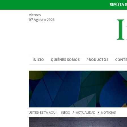
REVISTA 
Viernes
07 Agosto 2026
INICIO
QUIÉNES SOMOS
PRODUCTOS
CONT
USTED ESTÁ AQUÍ:
INICIO
/
ACTUALIDAD
/
NOTICIAS