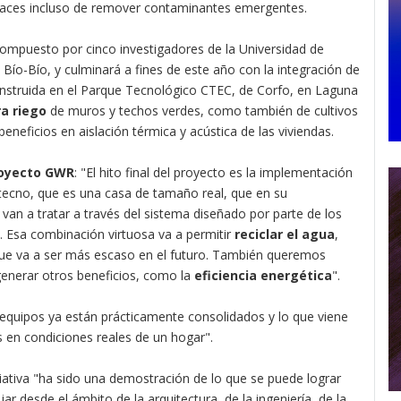
paces incluso de remover contaminantes emergentes.
o compuesto por cinco investigadores de la Universidad de
l Bío-Bío, y culminará a fines de este año con la integración de
construida en el Parque Tecnológico CTEC, de Corfo, en Laguna
a riego
de muros y techos verdes, como también de cultivos
eneficios en aislación térmica y acústica de las viviendas.
oyecto GWR
: "El hito final del proyecto es la implementación
 tecno, que es una casa de tamaño real, que en su
van a tratar a través del sistema diseñado por parte de los
s. Esa combinación virtuosa va a permitir
reciclar el agua
,
 que va a ser más escaso en el futuro. También queremos
enerar otros beneficios, como la
eficiencia energética
".
 equipos ya están prácticamente consolidados y lo que viene
as en condiciones reales de un hogar".
ciativa "ha sido una demostración de lo que se puede lograr
ar desde el ámbito de la arquitectura, de la ingeniería, de la