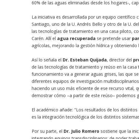
60% de las aguas eliminadas desde los hogares-, ca
La iniciativa es desarrollada por un equipo científic
Santiago, uno de la U. Andrés Bello y otro de la U. de
las tecnologías de tratamiento en una casa piloto, 
Carén. Allí el
agua recuperada
se pretende usar
par
agrícolas, mejorando la gestión hídrica y obteniendo b
Así lo señala el
Dr. Esteban Quijada
, director del
pr
de las tecnologías de tratamiento y reúso en la casa
funcionamiento va a generar aguas grises, las que se 
diferentes equipos de investigación multidisciplinario
haciendo un uso más eficiente de ese recurso vital,
demostrar cómo –a partir de este reúso– podemos g
El académico añade: "Los resultados de los distintos
es la integración tecnológica de los distintos sistem
Por su parte, el
Dr. Julio Romero
sostiene que la ini
integrando equipos transdisciplinarios; de poder trabaj