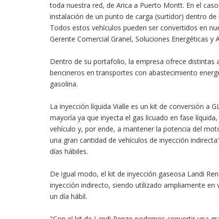
toda nuestra red, de Arica a Puerto Montt. En el cas
instalación de un punto de carga (surtidor) dentro d
Todos estos vehículos pueden ser convertidos en nues
Gerente Comercial Granel, Soluciones Energéticas y 
Dentro de su portafolio, la empresa ofrece distintas 
bencineros en transportes con abastecimiento energét
gasolina.
La inyección líquida Vialle es un kit de conversión a G
mayoría ya que inyecta el gas licuado en fase líquida
vehículo y, por ende, a mantener la potencia del mot
una gran cantidad de vehículos de inyección indirect
días hábiles.
De igual modo, el kit de inyección gaseosa Landi Ren
inyección indirecto, siendo utilizado ampliamente en v
un día hábil.
"Con el kit de Landi Renzo podemos convertir una gra