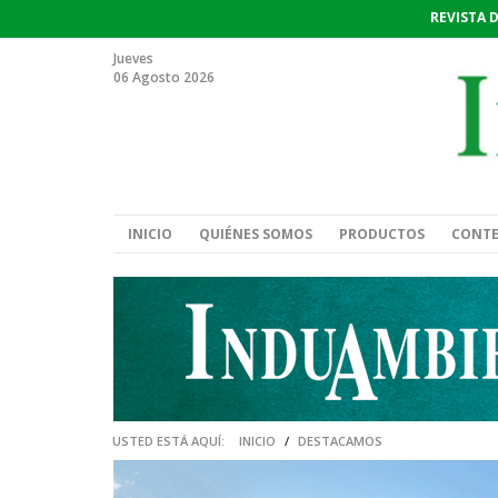
REVISTA 
Jueves
06 Agosto 2026
INICIO
QUIÉNES SOMOS
PRODUCTOS
CONT
USTED ESTÁ AQUÍ:
INICIO
/
DESTACAMOS