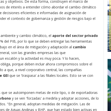
icas y objetivos. De esta forma, construyen el marco de
upos de interés a entender cómo abordar el cambio climático
e decisiones eficientes e informadas de asignación de
der el contexto de gobernanza y gestión de riesgos bajo el
 ambiente y cambio climático, el
aporte del sector privado
5% del PIB, por lo que se deben entregar las herramientas
trabajo en el área de mitigación y adaptación al
cambio
eneral, son las grandes empresas las que
 un escalón y la actividad es muy poca. Y lo hacen,
 obliga, porque deben incluir ahora compromisos sobre el
o a que, a nivel corporativo central, las compañías
e GEI
que se 'traspasa' a las filiales locales. Esto se ve con
s que se autoimponen metas de este tipo, o de exportadoras
arbono
y se ven 'forzadas' a medirla y adoptar acciones, de lo
ados. "En general, adoptan medidas de mitigación. Las de
es de Aguas Andinas y BHP, que han estado bien activas en