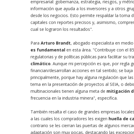
empresarial: gobernanza, estrategia, riesgos, y métr
información que ayuda a los inversores y a otros gr
desde los negocios. Esto permite respaldar la toma d
capitales con reportes precisos y, asimismo, compren
cual se lograron los resultados".
Para
Arturo Brandt
, abogado especialista en medio
es fundamental
en esta área. "Contribuye con el 8
regulatorias y de políticas públicas para facilitar su 
climático
. Aunque mi percepción es que, por regla g
financian/desarrollan acciones en tal sentido; se baja
principalmente, porque hay alguna regulación que las
tema en la presentación de proyectos al SEIA, o debid
multinacionales tienen alguna meta de
mitigación d
frecuencia en la industria minera", especifica.
También resalta el caso de grandes empresas locale
a las cuales los compradores les exigen
huella de c
contrario se les cierran las puertas de algunos merc
adaptación son muy pocas, destacando las excepcion