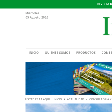
REVISTA 
Miércoles
05 Agosto 2026
INICIO
QUIÉNES SOMOS
PRODUCTOS
CONT
USTED ESTÁ AQUÍ:
INICIO
/
ACTUALIDAD
/
CONSULTORÍA Y